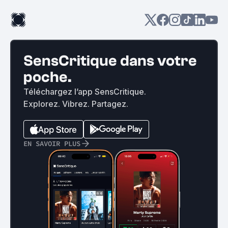
SensCritique dans votre
poche.
Téléchargez l’app SensCritique.
Explorez. Vibrez. Partagez.
EN SAVOIR PLUS