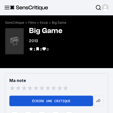
SensCritique
>
Films
>
Essai
>
Big Game
Big Game
2013
1
0
0
Ma note
ÉCRIRE UNE CRITIQUE