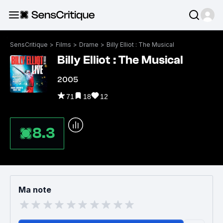
SensCritique
>
Films
>
Drame
>
Billy Elliot : The Musical
Billy Elliot : The Musical
2005
71
18
12
8.3
Ma note