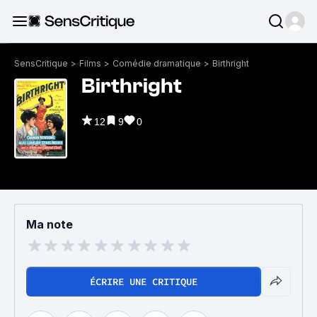
SensCritique
>
Films
>
Comédie dramatique
>
Birthright
Birthright
12
9
0
Ma note
ÉCRIRE UNE CRITIQUE