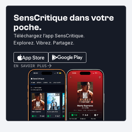
SensCritique dans votre
poche.
Téléchargez l’app SensCritique.
Explorez. Vibrez. Partagez.
EN SAVOIR PLUS