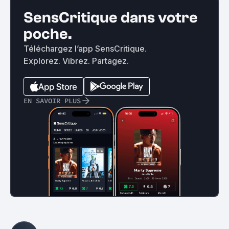
SensCritique dans votre
poche.
Téléchargez l’app SensCritique.
Explorez. Vibrez. Partagez.
EN SAVOIR PLUS