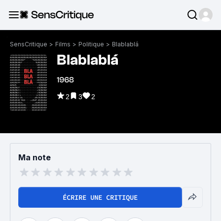
SensCritique
>
Films
>
Politique
>
Blablablá
Blablablá
1968
2
3
2
Ma note
ÉCRIRE UNE CRITIQUE