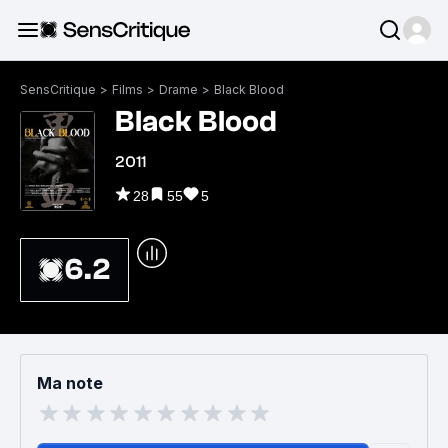
SensCritique
>
Films
>
Drame
>
Black Blood
Black Blood
2011
28
55
5
6.2
Ma note