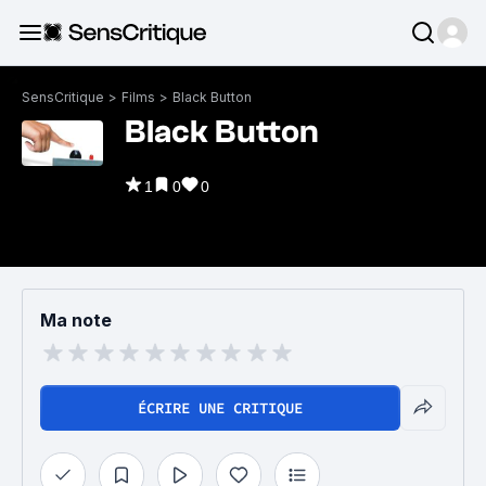
SensCritique
>
Films
>
Black Button
Black Button
1
0
0
Ma note
ÉCRIRE UNE CRITIQUE