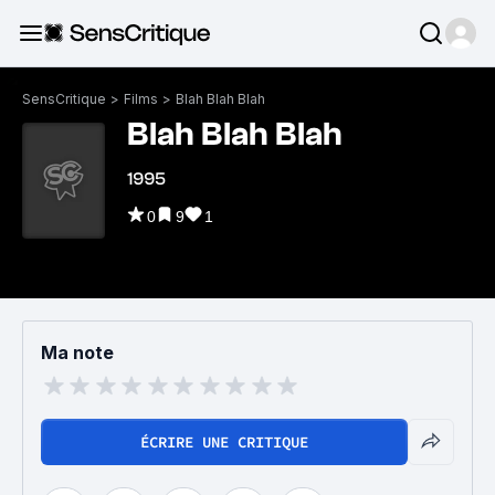
SensCritique
>
Films
>
Blah Blah Blah
Blah Blah Blah
1995
0
9
1
Ma note
ÉCRIRE UNE CRITIQUE