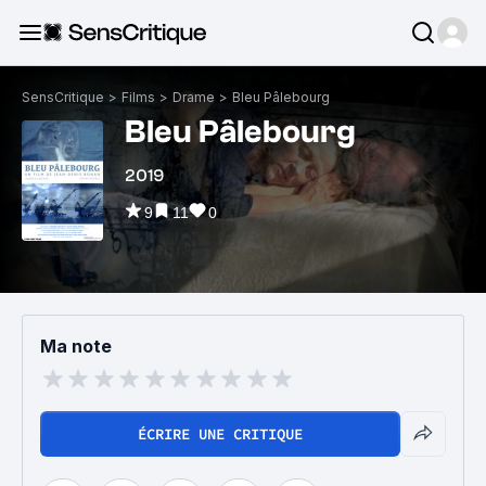
SensCritique
>
Films
>
Drame
>
Bleu Pâlebourg
Bleu Pâlebourg
2019
9
11
0
Ma note
ÉCRIRE UNE CRITIQUE