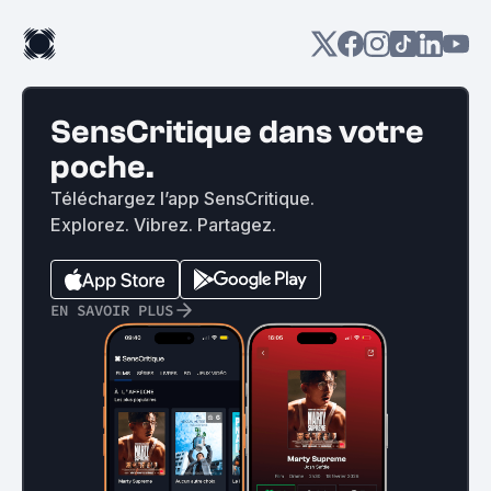
SensCritique dans votre
poche.
Téléchargez l’app SensCritique.
Explorez. Vibrez. Partagez.
EN SAVOIR PLUS