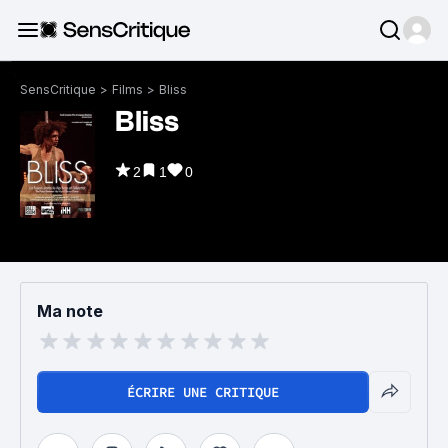
SensCritique
>
Films
>
Bliss
Bliss
2
1
0
Ma note
ÉCRIRE UNE CRITIQUE