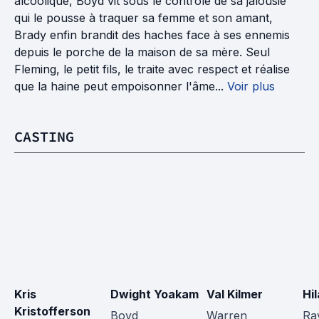
alcoolique, Boyd vit sous le contrôle de sa jalousie
qui le pousse à traquer sa femme et son amant,
Brady enfin brandit des haches face à ses ennemis
depuis le porche de la maison de sa mère. Seul
Fleming, le petit fils, le traite avec respect et réalise
que la haine peut empoisonner l'âme...
Voir plus
CASTING
Kris 
Dwight Yoakam
Val Kilmer
Hi
Kristofferson
Boyd 
Warren 
Ra