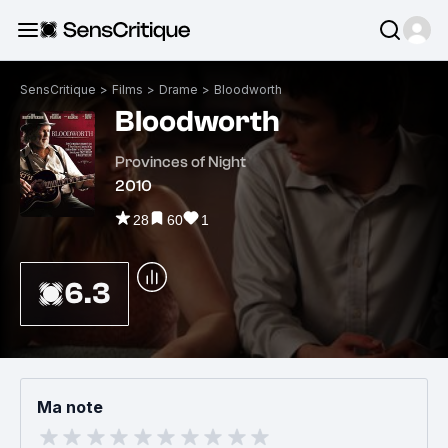
SensCritique
>
Films
>
Drame
>
Bloodworth
Bloodworth
Provinces of Night
2010
28
60
1
6.3
Ma note