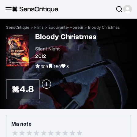
SensCritique
>
Films
>
Épouvante-Horreur
>
Bloody Christmas
Bloody Christmas
Silent Night
2012
309
150
8
4.8
Ma note