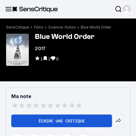
SensCritique
>
Films
>
Science-fiction
>
Blue World Order
Blue World Order
2017
1
2
0
Ma note
ÉCRIRE UNE CRITIQUE