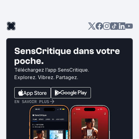
SensCritique dans votre
poche.
Téléchargez l’app SensCritique.
Explorez. Vibrez. Partagez.
EN SAVOIR PLUS