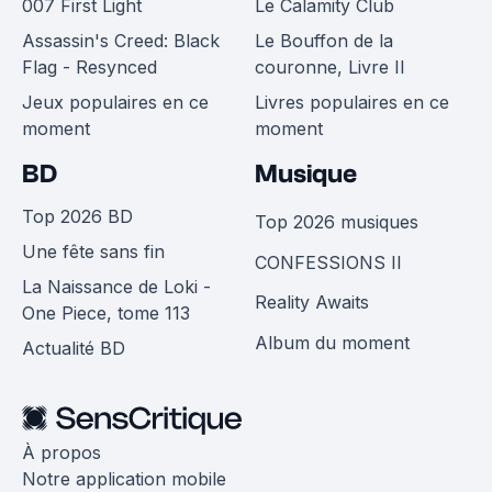
007 First Light
Le Calamity Club
Assassin's Creed: Black
Le Bouffon de la
Flag - Resynced
couronne, Livre II
Jeux populaires en ce
Livres populaires en ce
moment
moment
BD
Musique
Top 2026 BD
Top 2026 musiques
Une fête sans fin
CONFESSIONS II
La Naissance de Loki -
Reality Awaits
One Piece, tome 113
Album du moment
Actualité BD
À propos
Notre application mobile