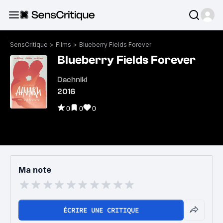
SensCritique
>
Films
>
Blueberry Fields Forever
Blueberry Fields Forever
Dachniki
2016
0
0
0
Ma note
ÉCRIRE UNE CRITIQUE