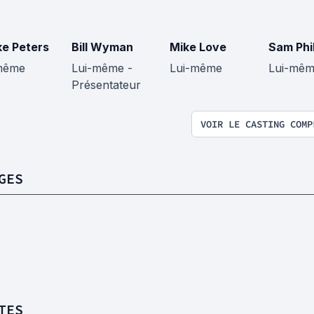
ke Peters
Bill Wyman
Mike Love
Sam Phil
même
Lui-même -
Lui-même
Lui-mê
Présentateur
VOIR LE CASTING COMP
GES
TES