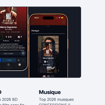
D
Musique
p 2026 BD
Top 2026 musiques
 fête sans fin
CONFESSIONS II