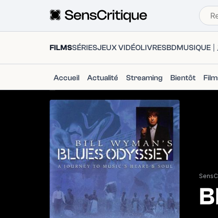
FILMS
SÉRIES
JEUX VIDÉO
LIVRES
BD
MUSIQUE
Accueil
Actualité
Streaming
Bientôt
Fil
SensCr
B