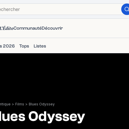
L'Édito
Communauté
Découvrir
ms 2026
Tops
Listes
itique
>
Films
>
Blues Odyssey
lues Odyssey