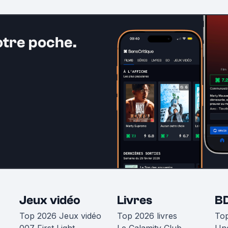
otre poche.
Jeux vidéo
Livres
B
Top 2026 Jeux vidéo
Top 2026 livres
To
007 First Light
Le Calamity Club
Une