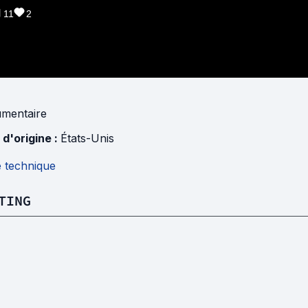
11
2
mentaire
 d'origine :
États-Unis
e technique
TING