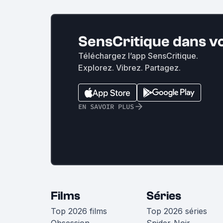
SensCritique dans v
Téléchargez l’app SensCritique.
Explorez. Vibrez. Partagez.
EN SAVOIR PLUS
Films
Séries
Top 2026 films
Top 2026 séries
Obsession
Spider-Noir