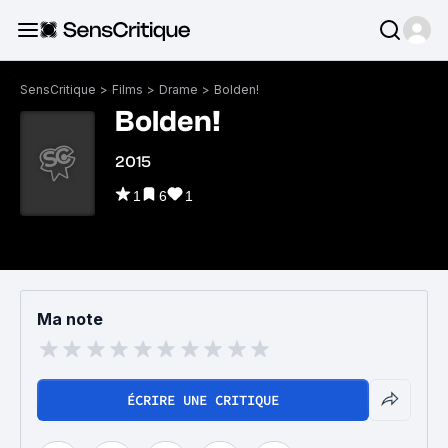
SensCritique
>
Films
>
Drame
>
Bolden!
Bolden!
2015
1
6
1
Ma note
ÉCRIRE UNE CRITIQUE