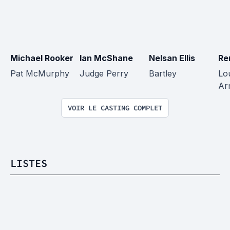
Michael Rooker
Ian McShane
Nelsan Ellis
Re
Pat McMurphy
Judge Perry
Bartley
Lou
Ar
VOIR LE CASTING COMPLET
LISTES