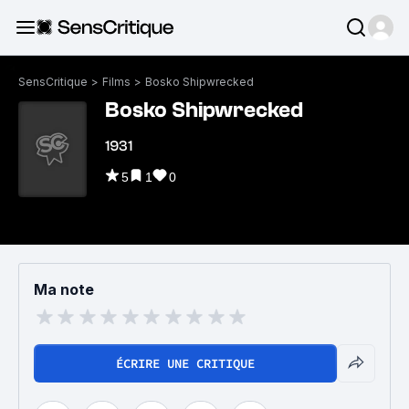
SensCritique
>
Films
>
Bosko Shipwrecked
Bosko Shipwrecked
1931
5
1
0
Ma note
ÉCRIRE UNE CRITIQUE