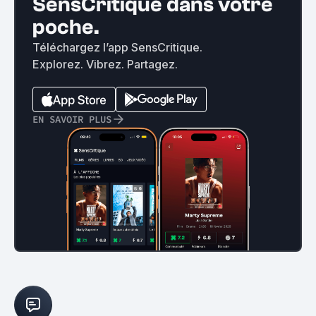
SensCritique dans votre
poche.
Téléchargez l’app SensCritique.
Explorez. Vibrez. Partagez.
EN SAVOIR PLUS