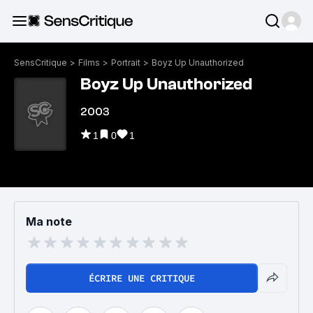
SensCritique
>
Films
>
Portrait
>
Boyz Up Unauthorized
Boyz Up Unauthorized
2003
1
0
1
Ma note
ÉCRIRE UNE CRITIQUE