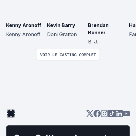
Kenny Aronoff
Kevin Barry
Brendan 
Ha
Bonner
Kenny Aronoff
Doni Gratton
Fa
B. J.
VOIR LE CASTING COMPLET