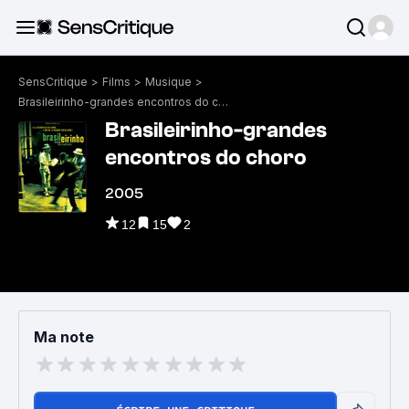
SensCritique
>
Films
>
Musique
>
Brasileirinho-grandes encontros do choro
Brasileirinho-grandes
encontros do choro
2005
12
15
2
Ma note