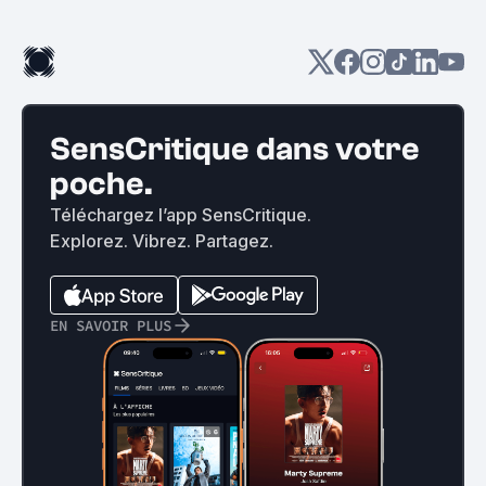
SensCritique dans votre
poche.
Téléchargez l’app SensCritique.
Explorez. Vibrez. Partagez.
EN SAVOIR PLUS