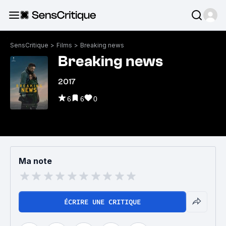
SensCritique
>
Films
>
Breaking news
Breaking news
2017
6
6
0
Ma note
ÉCRIRE UNE CRITIQUE