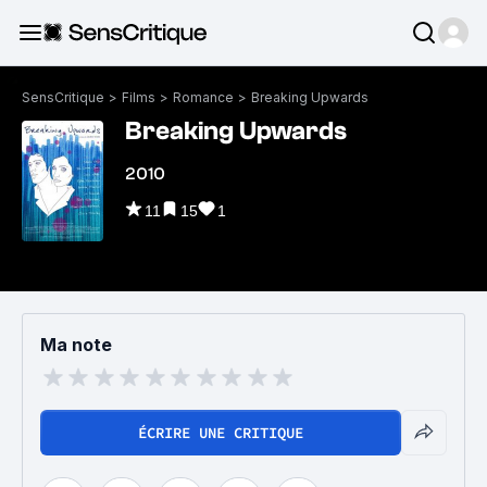
SensCritique
>
Films
>
Romance
>
Breaking Upwards
Breaking Upwards
2010
11
15
1
Ma note
ÉCRIRE UNE CRITIQUE