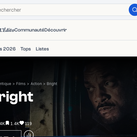
L'Édito
Communauté
Découvrir
ms 2026
Tops
Listes
itique
>
Films
>
Action
>
Bright
right
.4K
1.4K
119