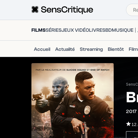
FILMS
SÉRIES
JEUX VIDÉO
LIVRES
BD
MUSIQUE
Accueil
Actualité
Streaming
Bientôt
Fil
SensCr
B
2017
12