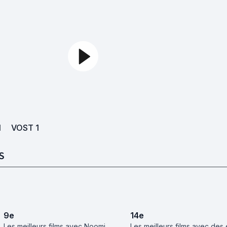
1
VOST
1
S
9
e
14
e
Les meilleurs films avec Noomi
Les meilleurs films avec des 