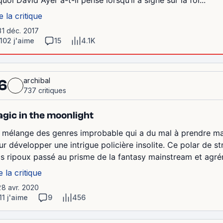
e la critique
31 déc. 2017
102 j'aime
15
4.1K
archibal
6
737 critiques
gic in the moonlight
 mélange des genres improbable qui a du mal à prendre ma
ur développer une intrigue policière insolite. Ce polar de s
ics ripoux passé au prisme de la fantasy mainstream et agrém
e la critique
28 avr. 2020
11 j'aime
9
456