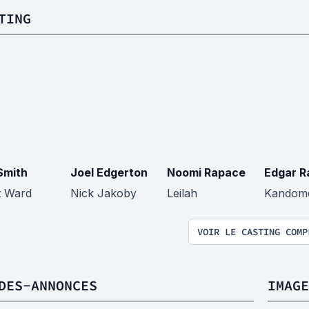
TING
 Smith
Joel Edgerton
Noomi Rapace
Edgar R
t Ward
Nick Jakoby
Leilah
Kandom
VOIR LE CASTING COMP
DES-ANNONCES
IMAGE