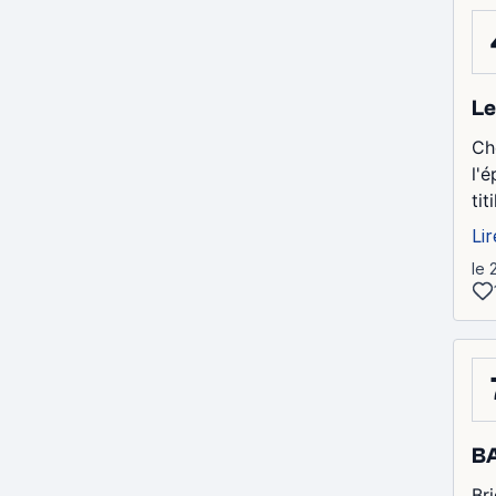
Le
Ch
l'
tit
Lir
le 
BA
Br