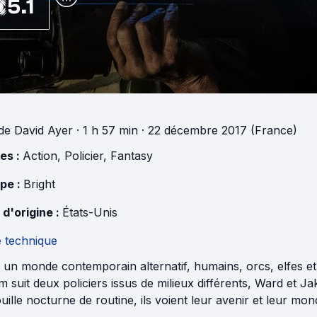
5.1
de
David Ayer
· 1 h 57 min
· 22 décembre 2017 (France)
es :
Action
,
Policier
,
Fantasy
pe :
Bright
 d'origine :
États-Unis
e technique
un monde contemporain alternatif, humains, orcs, elfes et 
lm suit deux policiers issus de milieux différents, Ward et 
uille nocturne de routine, ils voient leur avenir et leur m