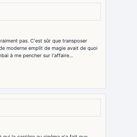
 vraiment pas. C'est sûr que transposer
nde moderne emplit de magie avait de quoi
bai à me pencher sur l'affaire...
 qui la carrière au cinéma n'a fait que