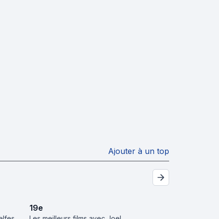
Ajouter à un top
19
e
elfes
Les meilleurs films avec Joel