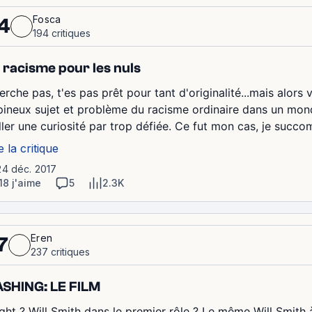
Fosca
4
194 critiques
 racisme pour les nuls
erche pas, t'es pas prêt pour tant d'originalité...mais alors
épineux sujet et problème du racisme ordinaire dans un mo
iller une curiosité par trop défiée. Ce fut mon cas, je succom
e la critique
24 déc. 2017
18 j'aime
5
2.3K
Eren
7
237 critiques
SHING: LE FILM
ight ? Will Smith dans le premier rôle ? Le même Will Smith à