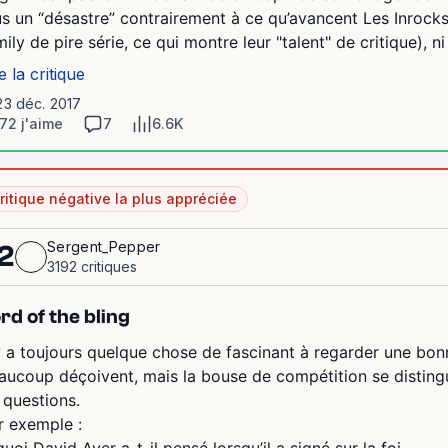
us un “désastre” contrairement à ce qu’avancent Les Inrocks (q
mily de pire série, ce qui montre leur "talent" de critique), 
e la critique
23 déc. 2017
72 j'aime
7
6.6K
ritique négative la plus appréciée
Sergent_Pepper
2
3192 critiques
rd of the bling
 y a toujours quelque chose de fascinant à regarder une bon
aucoup déçoivent, mais la bouse de compétition se distingue
 questions.
r exemple :
uoi David Ayer a-t-il pensé lorsqu’il a signé sur la foi...