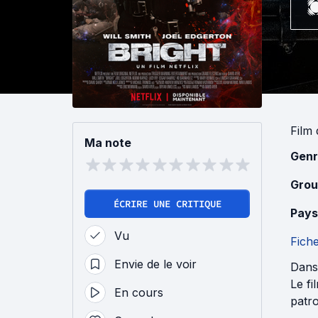
Film
Ma note
Genr
Grou
ÉCRIRE UNE CRITIQUE
Pays
Vu
Fich
Envie de le voir
Dans 
Le fi
En cours
patro