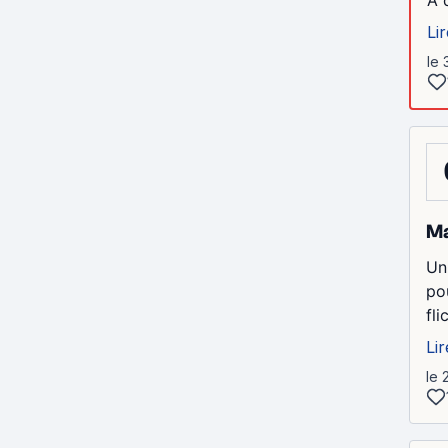
Lir
le 
Ma
Un
po
fl
Lir
le 