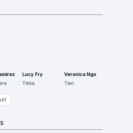
amirez
Lucy Fry
Veronica Ngo
ere
Tikka
Tien
LET
S