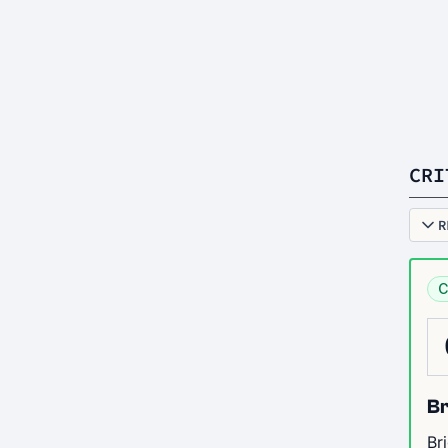
CRI
R
C
Br
Br