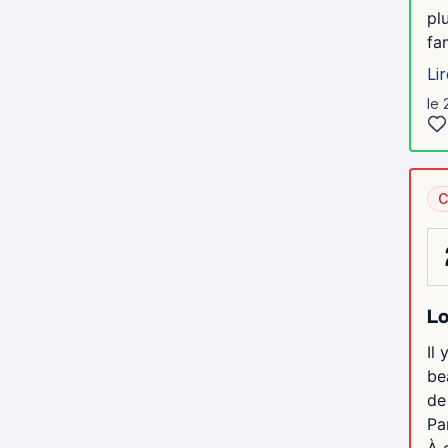
pl
fa
Lir
le 
C
Lo
Il
be
de
Pa
À q