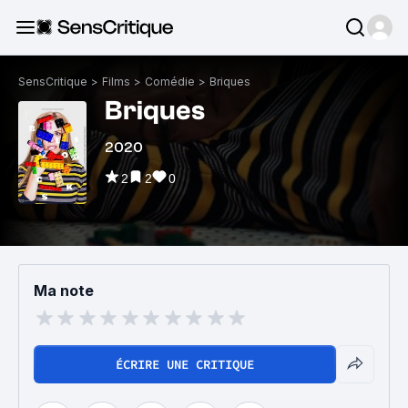
SensCritique
>
Films
>
Comédie
>
Briques
Briques
2020
2
2
0
Ma note
ÉCRIRE UNE CRITIQUE