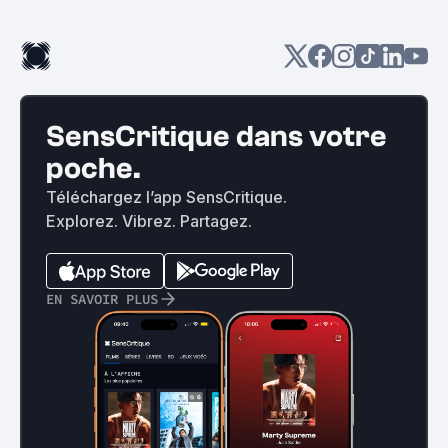
SensCritique dans votre
poche.
Téléchargez l’app SensCritique.
Explorez. Vibrez. Partagez.
EN SAVOIR PLUS