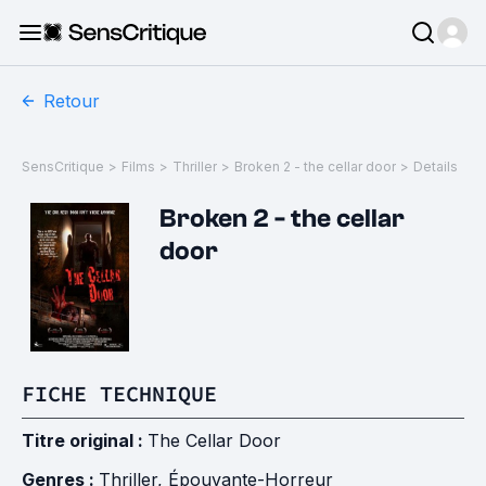
Retour
SensCritique
>
Films
>
Thriller
>
Broken 2 - the cellar door
>
Details
Broken 2 - the cellar
door
FICHE TECHNIQUE
Titre original :
The Cellar Door
Genres :
Thriller
,
Épouvante-Horreur