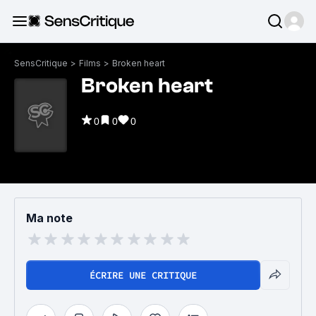
SensCritique
>
Films
>
Broken heart
Broken heart
0
0
0
Ma note
ÉCRIRE UNE CRITIQUE