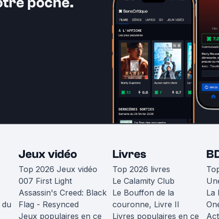
otre poche.
Jeux vidéo
Livres
B
Top 2026 Jeux vidéo
Top 2026 livres
To
007 First Light
Le Calamity Club
Une
Assassin's Creed: Black
Le Bouffon de la
La 
 du
Flag - Resynced
couronne, Livre II
One
Jeux populaires en ce
Livres populaires en ce
Act