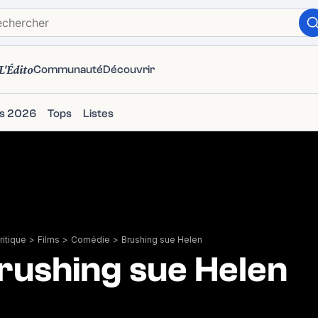
L'Édito
Communauté
Découvrir
ms 2026
Tops
Listes
itique
>
Films
>
Comédie
>
Brushing sue Helen
rushing sue Helen