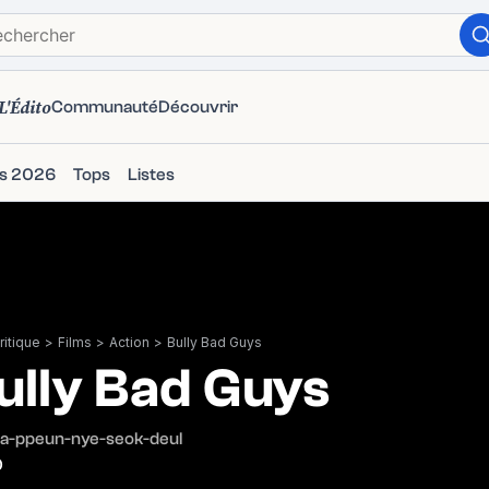
L'Édito
Communauté
Découvrir
ms 2026
Tops
Listes
itique
>
Films
>
Action
>
Bully Bad Guys
ully Bad Guys
n na-ppeun-nye-seok-deul
0