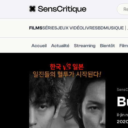
FILMS
SÉRIES
JEUX VIDÉO
LIVRES
BD
MUSIQUE
Accueil
Actualité
Streaming
Bientôt
Fil
SensCr
B
il-ji
202