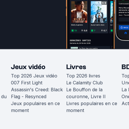
Jeux vidéo
Livres
B
Top 2026 Jeux vidéo
Top 2026 livres
To
007 First Light
Le Calamity Club
Une
Assassin's Creed: Black
Le Bouffon de la
La 
 du
Flag - Resynced
couronne, Livre II
One
Jeux populaires en ce
Livres populaires en ce
Act
moment
moment