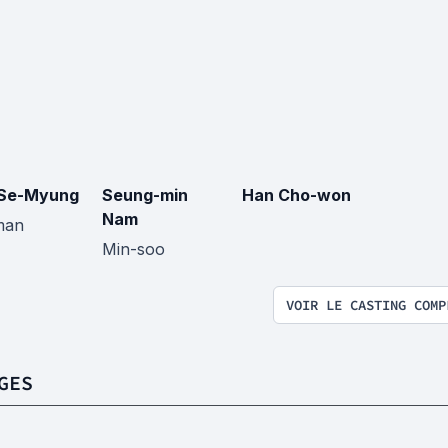
 Se-Myung
Seung-min
Han Cho-won
Nam
man
Min-soo
VOIR LE CASTING COMP
GES