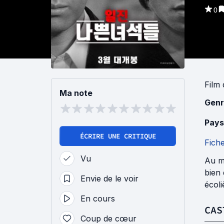
0
Film
Ma note
Genr
Pays
ÉCRIRE UNE CRITIQUE
Fich
Vu
Au mi
bien
Envie de le voir
écoli
En cours
CAS
Coup de cœur