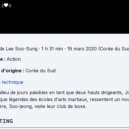
2
0
de
Lee Soo-Sung
· 1 h 31 min
· 19 mars 2020 (Corée du Su
e :
Action
 d'origine :
Corée du Sud
e technique
lieu de jours paisibles en tant que deux hauts dirigeants,
 que légendes des écoles d'arts martiaux, ressentent un n
ère, Soo-jeong, visite leur club de boxe.
TING