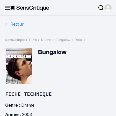
Retour
SensCritique
>
Films
>
Drame
>
Bungalow
>
Details
Bungalow
FICHE TECHNIQUE
Genre :
Drame
Année :
2003