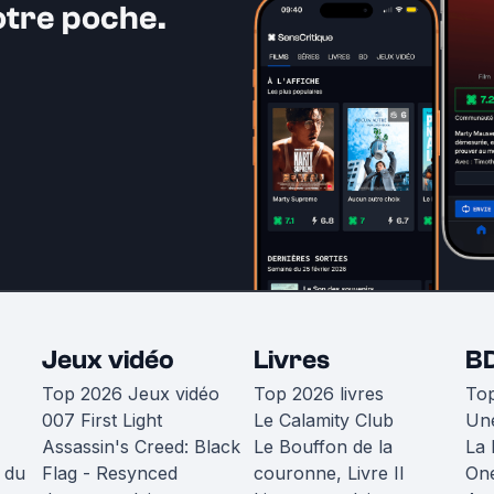
otre poche.
Jeux vidéo
Livres
B
Top 2026 Jeux vidéo
Top 2026 livres
To
007 First Light
Le Calamity Club
Une
Assassin's Creed: Black
Le Bouffon de la
La 
 du
Flag - Resynced
couronne, Livre II
One