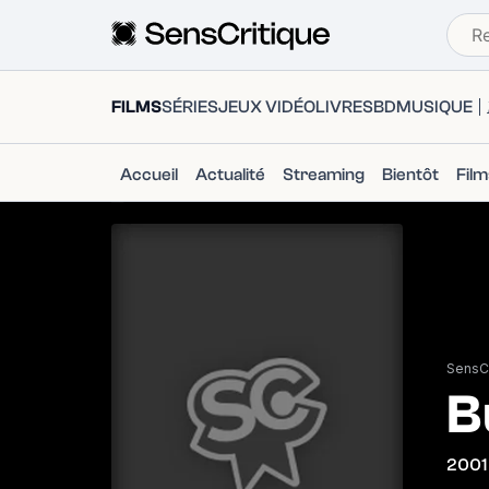
FILMS
SÉRIES
JEUX VIDÉO
LIVRES
BD
MUSIQUE
Accueil
Actualité
Streaming
Bientôt
Fil
SensCr
B
2001