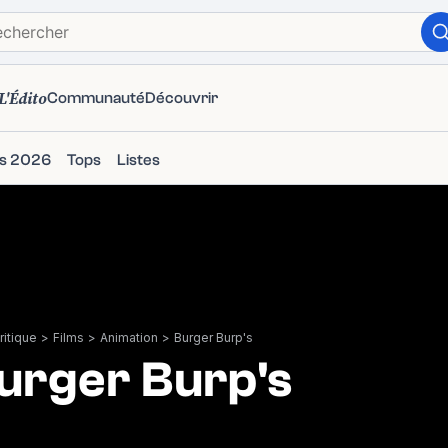
L'Édito
Communauté
Découvrir
ms 2026
Tops
Listes
itique
>
Films
>
Animation
>
Burger Burp's
urger Burp's