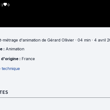
1
0
t-métrage d'animation
de
Gérard Ollivier
· 04 min
· 4 avril 
e :
Animation
 d'origine :
France
e technique
TES