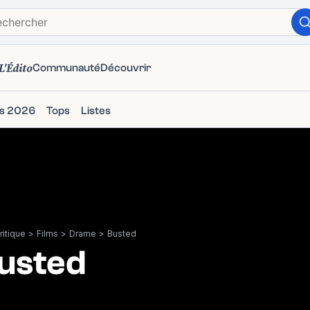
L'Édito
Communauté
Découvrir
ms 2026
Tops
Listes
itique
>
Films
>
Drame
>
Busted
usted