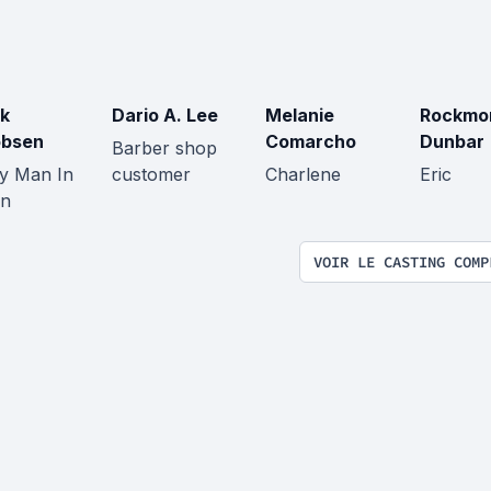
k
Dario A. Lee
Melanie
Rockmo
obsen
Comarcho
Dunbar
Barber shop
y Man In
customer
Charlene
Eric
on
VOIR LE CASTING COMP