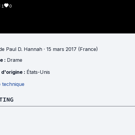
1
0
de
Paul D. Hannah
· 15 mars 2017 (France)
e :
Drame
 d'origine :
États-Unis
e technique
TING