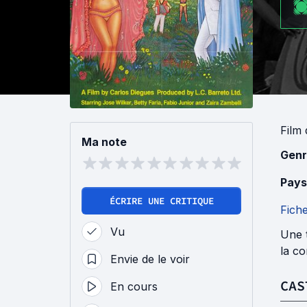
Film
Ma note
Genr
Pays
ÉCRIRE UNE CRITIQUE
Fich
Vu
Une t
la co
Envie de le voir
CAS
En cours