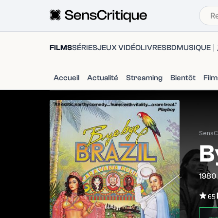
FILMS
SÉRIES
JEUX VIDÉO
LIVRES
BD
MUSIQUE
Accueil
Actualité
Streaming
Bientôt
Fil
SensCr
B
1980
65