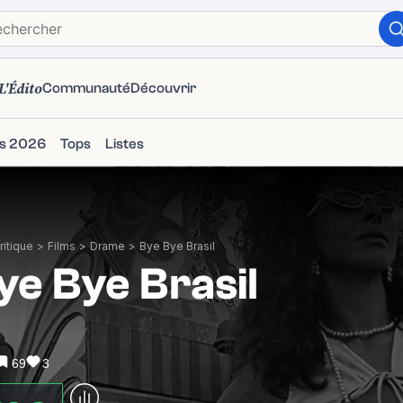
L'Édito
Communauté
Découvrir
ms 2026
Tops
Listes
itique
>
Films
>
Drame
>
Bye Bye Brasil
ye Bye Brasil
69
3