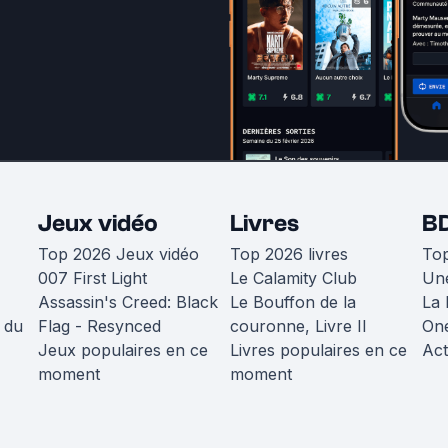
Jeux vidéo
Livres
B
Top 2026 Jeux vidéo
Top 2026 livres
To
007 First Light
Le Calamity Club
Une
Assassin's Creed: Black
Le Bouffon de la
La 
 du
Flag - Resynced
couronne, Livre II
One
Jeux populaires en ce
Livres populaires en ce
Act
moment
moment