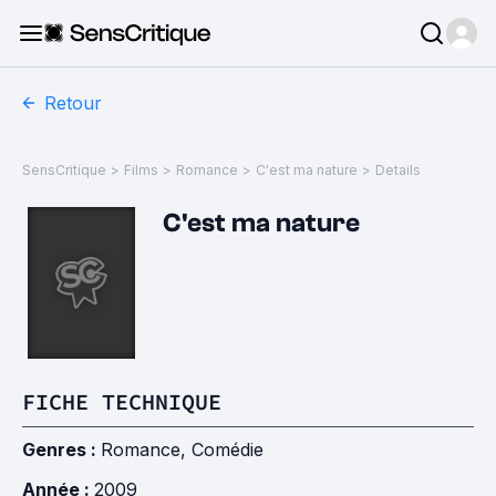
Retour
SensCritique
>
Films
>
Romance
>
C'est ma nature
>
Details
C'est ma nature
FICHE TECHNIQUE
Genres :
Romance
,
Comédie
Année :
2009