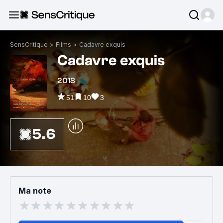
SensCritique
>
Films
>
Cadavre exquis
Cadavre exquis
2018
51
10
3
5.6
Ma note