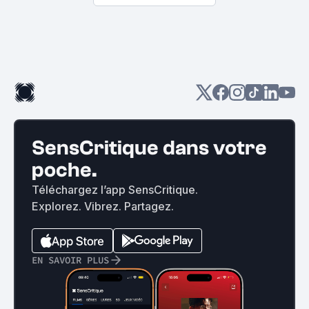
SensCritique dans votre
poche.
Téléchargez l’app SensCritique.
Explorez. Vibrez. Partagez.
EN SAVOIR PLUS