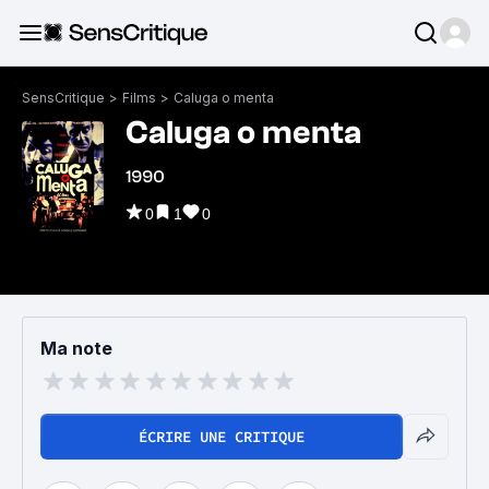
SensCritique
>
Films
>
Caluga o menta
Caluga o menta
1990
0
1
0
Ma note
ÉCRIRE UNE CRITIQUE