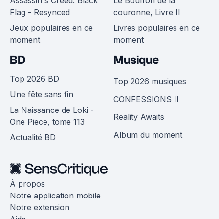
Assassin's Creed: Black
Le Bouffon de la
Flag - Resynced
couronne, Livre II
Jeux populaires en ce
Livres populaires en ce
moment
moment
BD
Musique
Top 2026 BD
Top 2026 musiques
Une fête sans fin
CONFESSIONS II
La Naissance de Loki -
Reality Awaits
One Piece, tome 113
Album du moment
Actualité BD
À propos
Notre application mobile
Notre extension