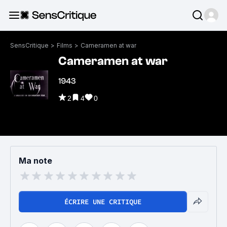
SensCritique
>
Films
>
Cameramen at war
Cameramen at war
1943
2
4
0
Ma note
ÉCRIRE UNE CRITIQUE