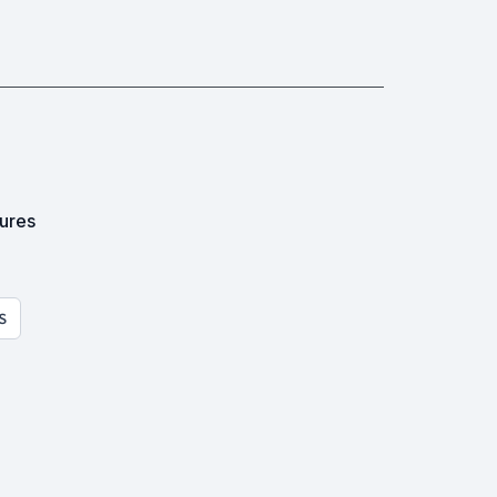
ures
S