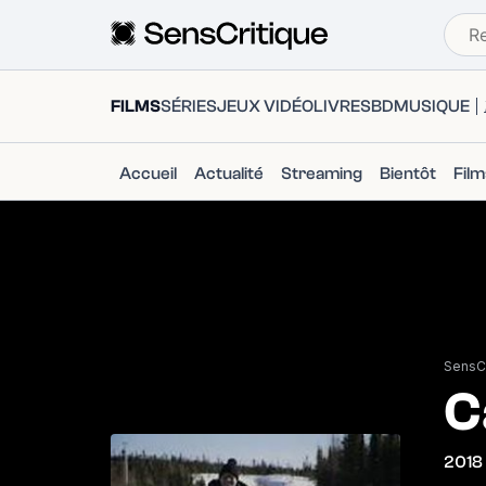
FILMS
SÉRIES
JEUX VIDÉO
LIVRES
BD
MUSIQUE
Accueil
Actualité
Streaming
Bientôt
Fil
SensCr
C
2018