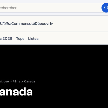
L'Édito
Communauté
Découvrir
ms 2026
Tops
Listes
itique
>
Films
>
Canada
anada