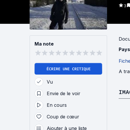
3
Docu
Ma note
Pays
Fich
ÉCRIRE UNE CRITIQUE
A tra
Vu
IMA
Envie de le voir
En cours
Coup de cœur
Ajouter à une liste