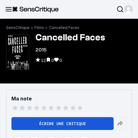
SensCritique
>
Films
>
Cancelled Faces
Cancelled Faces
2015
12
0
0
Ma note
ÉCRIRE UNE CRITIQUE