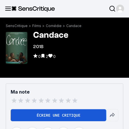
SensCritique
>
Films
>
Comédie
>
Candace
Candace
2018
0
2
0
Ma note
ÉCRIRE UNE CRITIQUE