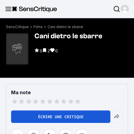
SensCritique
>
Films
>
Cani dietro le sbarre
Cani dietro le sbarre
0
2
0
Ma note
ÉCRIRE UNE CRITIQUE