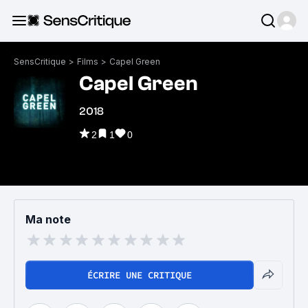
SensCritique
>
Films
>
Capel Green
Capel Green
2018
2
1
0
Ma note
ÉCRIRE UNE CRITIQUE