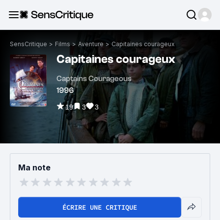
SensCritique
>
Films
>
Aventure
>
Capitaines courageux
Capitaines courageux
Captains Courageous
1996
19
3
3
Ma note
ÉCRIRE UNE CRITIQUE