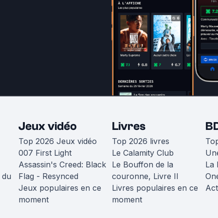
Jeux vidéo
Livres
B
Top 2026 Jeux vidéo
Top 2026 livres
To
007 First Light
Le Calamity Club
Une
Assassin's Creed: Black
Le Bouffon de la
La 
 du
Flag - Resynced
couronne, Livre II
One
Jeux populaires en ce
Livres populaires en ce
Act
moment
moment