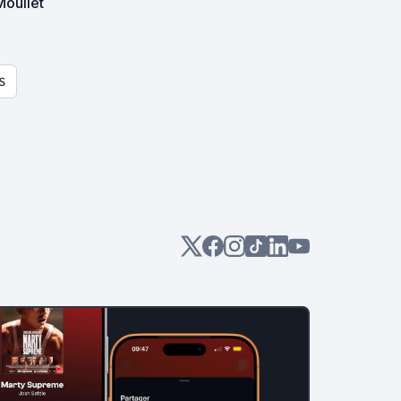
Moullet
S