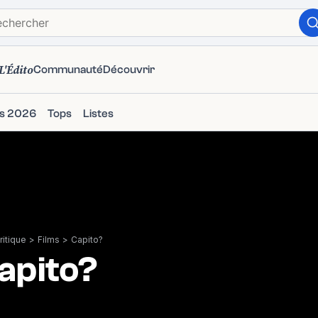
L'Édito
Communauté
Découvrir
ms 2026
Tops
Listes
itique
>
Films
>
Capito?
apito?