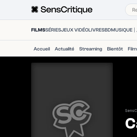
FILMS
SÉRIES
JEUX VIDÉO
LIVRES
BD
MUSIQUE
Accueil
Actualité
Streaming
Bientôt
Fil
SensCr
C