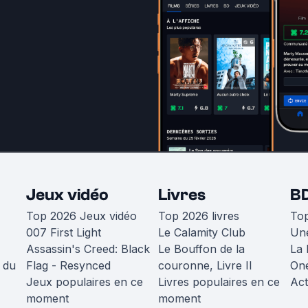
Jeux vidéo
Livres
B
Top 2026 Jeux vidéo
Top 2026 livres
To
007 First Light
Le Calamity Club
Une
Assassin's Creed: Black
Le Bouffon de la
La 
 du
Flag - Resynced
couronne, Livre II
One
Jeux populaires en ce
Livres populaires en ce
Act
moment
moment