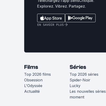
Téléchargez l’app SensCritique.
Explorez. Vibrez. Partagez.
EN SAVOIR PLUS
Films
Séries
Top 2026 films
Top 2026 séries
Obsession
Spider-Noir
L'Odyssée
Lucky
Actualité
Les nouvelles séries
moment