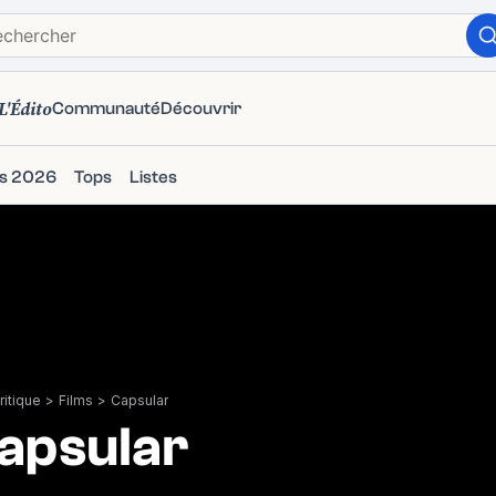
L'Édito
Communauté
Découvrir
ms 2026
Tops
Listes
itique
>
Films
>
Capsular
apsular