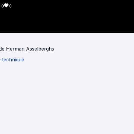
0
0
de
Herman Asselberghs
e technique