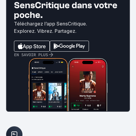
SensCritique dans votre
poche.
Téléchargez l’app SensCritique.
Explorez. Vibrez. Partagez.
EN SAVOIR PLUS