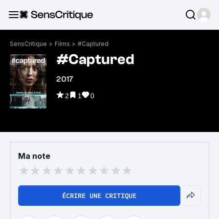
SensCritique
>
Films
>
#Captured
#Captured
2017
2
1
0
Ma note
ÉCRIRE UNE CRITIQUE