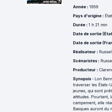
Année :
1959
Pays d'origine :
Éta
Durée :
1 h 21 min
Date de sortie (Éta
Date de sortie (Fra
Réalisateur :
Russel
Scénaristes :
Russe
Producteur :
Claren
Synopsis ·
Lon Benn
traverser les États-
jeunes, qui sont prê
attitudes. Pourtant,
campement, elle réagi
Basques auront du m