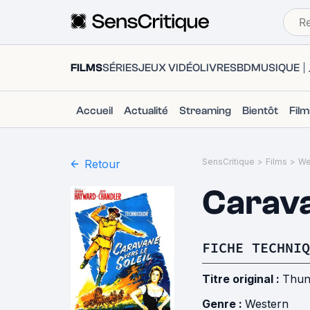
FILMS
SÉRIES
JEUX VIDÉO
LIVRES
BD
MUSIQUE
Accueil
Actualité
Streaming
Bientôt
Fil
SensCritique
>
Films
>
We
Retour
Carava
FICHE TECHNIQ
Titre original :
Thun
Genre :
Western