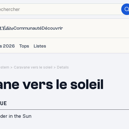
L'Édito
Communauté
Découvrir
ms 2026
Tops
Listes
stern
>
Caravane vers le soleil
>
Details
ne vers le soleil
UE
der in the Sun