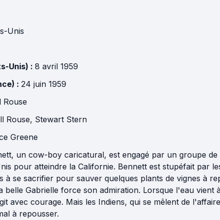
ts-Unis
ts-Unis) :
8 avril 1959
nce) :
24 juin 1959
l Rouse
ll Rouse
,
Stewart Stern
ce Greene
ett, un cow-boy caricatural, est engagé par un groupe de 
Unis pour atteindre la Californie. Bennett est stupéfait par 
ts à se sacrifier pour sauver quelques plants de vignes à re
 la belle Gabrielle force son admiration. Lorsque l'eau vien
t avec courage. Mais les Indiens, qui se mêlent de l'affaire
al à repousser.