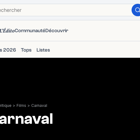
L'Édito
Communauté
Découvrir
ms 2026
Tops
Listes
itique
>
Films
>
Carnaval
arnaval