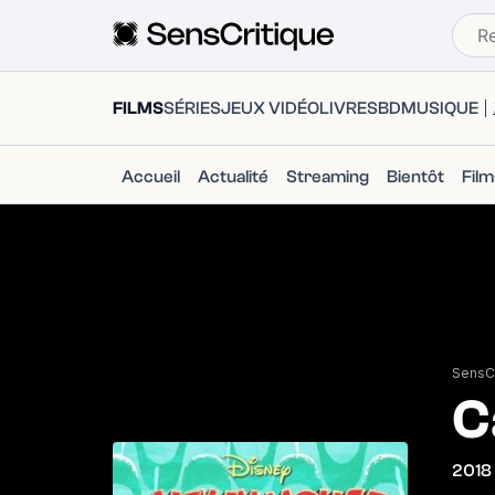
FILMS
SÉRIES
JEUX VIDÉO
LIVRES
BD
MUSIQUE
Accueil
Actualité
Streaming
Bientôt
Fil
SensCr
C
2018