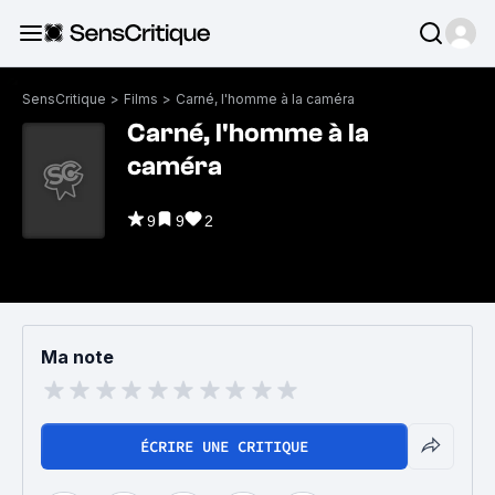
SensCritique
>
Films
>
Carné, l'homme à la caméra
Carné, l'homme à la
caméra
9
9
2
Ma note
ÉCRIRE UNE CRITIQUE