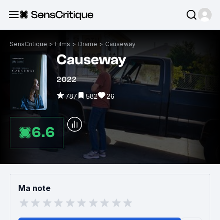
SensCritique
>
Films
>
Drame
>
Causeway
Causeway
2022
787
582
26
6.6
Ma note