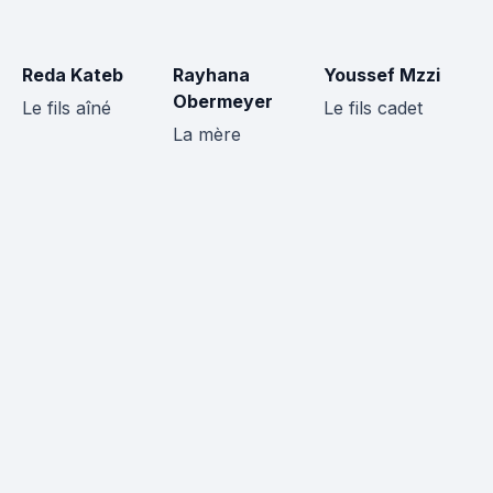
Reda Kateb
Rayhana
Youssef Mzzi
Sl
Obermeyer
Le fils aîné
Le fils cadet
L
La mère