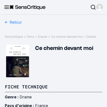
Retour
SensCritique
>
Films
>
Drame
>
Ce chemin devant moi
>
Details
Ce chemin devant moi
FICHE TECHNIQUE
Genre :
Drame
Pays d'origine :
France