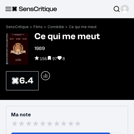
SensCritique
>
Films
>
Comédie
>
Ce qui me meut
Ce qui me meut
1989
156
97
8
6.4
Ma note