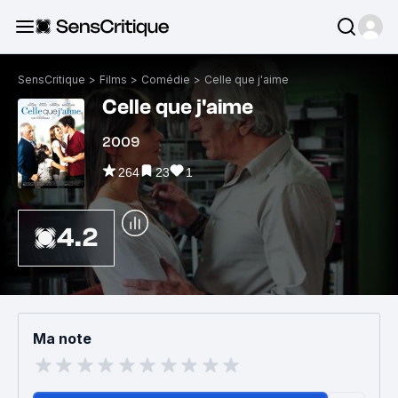
SensCritique
>
Films
>
Comédie
>
Celle que j'aime
Celle que j'aime
2009
264
23
1
4.2
Ma note