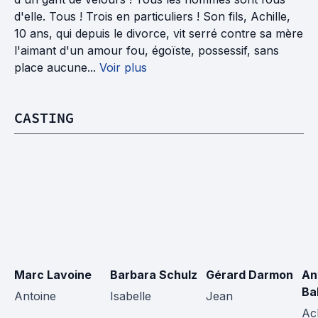
d'elle. Tous ! Trois en particuliers ! Son fils, Achille,
10 ans, qui depuis le divorce, vit serré contre sa mère
l'aimant d'un amour fou, égoïste, possessif, sans
place aucune...
Voir plus
CASTING
Marc Lavoine
Barbara Schulz
Gérard Darmon
An
Ba
Antoine
Isabelle
Jean
Ach